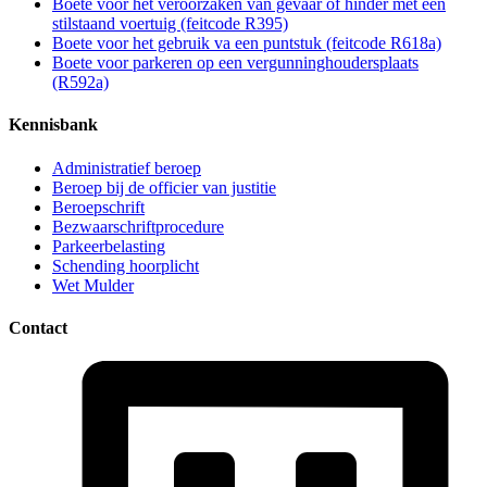
Boete voor het veroorzaken van gevaar of hinder met een
stilstaand voertuig (feitcode R395)
Boete voor het gebruik va een puntstuk (feitcode R618a)
Boete voor parkeren op een vergunninghoudersplaats
(R592a)
Kennisbank
Administratief beroep
Beroep bij de officier van justitie
Beroepschrift
Bezwaarschriftprocedure
Parkeerbelasting
Schending hoorplicht
Wet Mulder
Contact